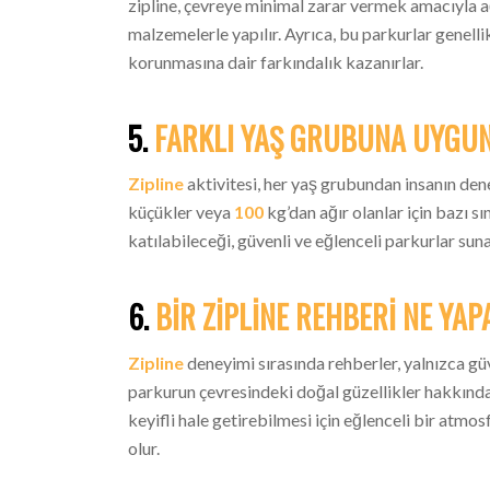
zipline, çevreye minimal zarar vermek amacıyla 
malzemelerle yapılır. Ayrıca, bu parkurlar genellik
korunmasına dair farkındalık kazanırlar.
5.
FARKLI YAŞ GRUBUNA UYGU
Zipline
aktivitesi, her yaş grubundan insanın dene
küçükler veya
100
kg’dan ağır olanlar için bazı sı
katılabileceği, güvenli ve eğlenceli parkurlar suna
6.
BIR ZIPLINE REHBERI NE YAP
Zipline
deneyimi sırasında rehberler, yalnızca gü
parkurun çevresindeki doğal güzellikler hakkında b
keyifli hale getirebilmesi için eğlenceli bir atmo
olur.