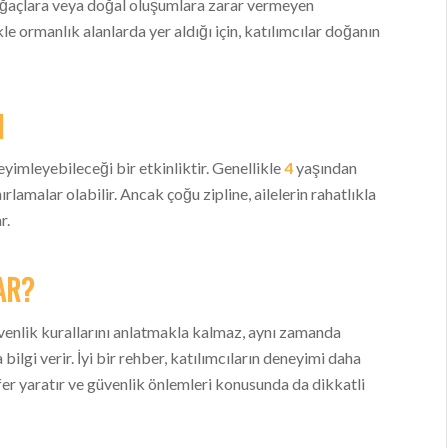
ağaçlara veya doğal oluşumlara zarar vermeyen
le ormanlık alanlarda yer aldığı için, katılımcılar doğanın
N
yimleyebileceği bir etkinliktir. Genellikle
4
yaşından
nırlamalar olabilir. Ancak çoğu zipline, ailelerin rahatlıkla
r.
AR?
venlik kurallarını anlatmakla kalmaz, aynı zamanda
ilgi verir. İyi bir rehber, katılımcıların deneyimi daha
sfer yaratır ve güvenlik önlemleri konusunda da dikkatli