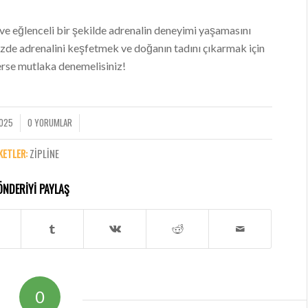
li ve eğlenceli bir şekilde adrenalin deneyimi yaşamasını
inizde adrenalini keşfetmek ve doğanın tadını çıkarmak için
rse mutlaka denemelisiniz!
2025
0 YORUMLAR
/
KETLER:
ZIPLINE
ÖNDERIYI PAYLAŞ
0