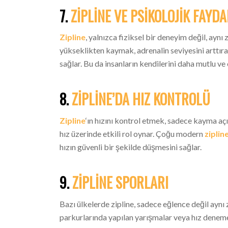
7.
ZIPLINE VE PSIKOLOJIK FAYD
Zipline
, yalnızca fiziksel bir deneyim değil, aynı
yükseklikten kaymak, adrenalin seviyesini arttır
sağlar. Bu da insanların kendilerini daha mutlu ve
8.
ZIPLINE’DA HIZ KONTROLÜ
Zipline
‘ın hızını kontrol etmek, sadece kayma açıs
hız üzerinde etkili rol oynar. Çoğu modern
ziplin
hızın güvenli bir şekilde düşmesini sağlar.
9.
ZIPLINE SPORLARI
Bazı ülkelerde zipline, sadece eğlence değil aynı 
parkurlarında yapılan yarışmalar veya hız denemel