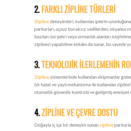
2.
FARKLI ZIPLINE TÜRLERI
Zipline
deneyimleri, kullanılan iplerin uzunluğuna,
parkurları, uçsuz bucaksız vadilerden, okyanus
bazıları ise şehri veya ormanlık alanları keşfetme
ziplinesi yapabilme imkânı da sunar, bu sayede yıl
3.
TEKNOLOJIK İLERLEMENIN RO
Zipline
sistemlerinde kullanılan ekipmanlar gider
bir halat ve yaylı mekanizma ile kullanılan zipline
otomatik güvenlik kontrolü ve gelişmiş emniyet 
4.
ZIPLINE VE ÇEVRE DOSTU
Doğayla iç içe bir deneyim sunan
zipline
parkurlar