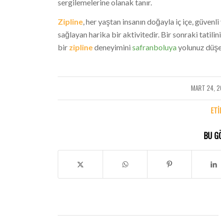
sergilemelerine olanak tanır.
Zipline
, her yaştan insanın doğayla iç içe, güven
sağlayan harika bir aktivitedir. Bir sonraki tatil
bir
zipline
deneyimini
safranboluya
yolunuz düşe
MART 24, 
/
ETI
BU G