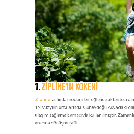
1.
ZIPLINE’IN KÖKENI
Zipline
, aslında modern bir eğlence aktivitesi ol
19. yüzyılın ortalarında, Güneydoğu Asya’daki da
ulaşım sağlamak amacıyla kullanılmıştır. Zamanla, 
aracına dönüşmüştür.